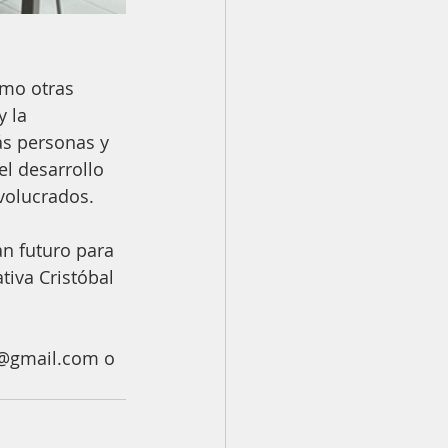
omo otras 
y la 
s personas y 
l desarrollo 
volucrados.
n futuro para 
tiva Cristóbal 
n@gmail.com o 