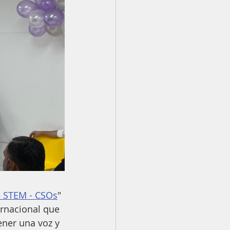
 STEM - CSOs
" 
rnacional que 
ener una voz y 