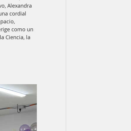
vo, Alexandra 
una cordial 
pacio, 
erige como un 
a Ciencia, la 