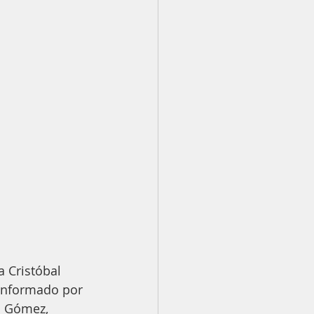
a Cristóbal 
onformado por 
ed Gómez, 