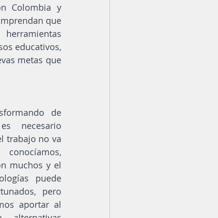
n Colombia y 
omprendan que 
herramientas 
os educativos, 
evas metas que 
sformando de 
s necesario 
 trabajo no va 
conocíamos, 
n muchos y el 
logías puede 
rtunados, pero 
s aportar al 
alternativas 