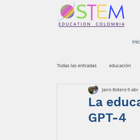
STEM EDUCATION COLOMBIA
Inic
Todas las entradas
educación
Jairo Botero
9 abr
La educa
GPT-4