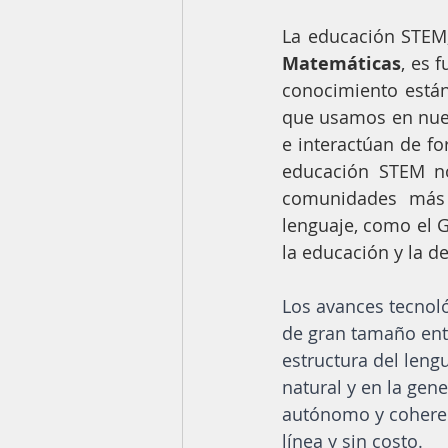
La educación STEM,
Matemáticas
, es 
conocimiento están 
que usamos en nuest
e interactúan de f
educación STEM no
comunidades más v
lenguaje, como el G
la educación y la d
Los avances tecnol
de gran tamaño ent
estructura del leng
natural y en la gen
autónomo y coheren
línea y sin costo.