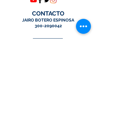
CONTACTO
JAIRO BOTERO ESPINOSA
300-2090042
DIRECCIÓN
Carrera 20 No. 169-32
Bogotá, Colombia.
tecnologias@multilinkingenieria.com
Tel:
57-1-5263965
Co-fundador de:
© 2026 por Multilink Ingeniería SAS