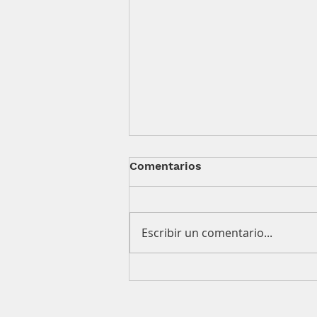
Comentarios
Escribir un comentario...
Compramos un “espacio
STEM”… y seis meses
después era una bodega