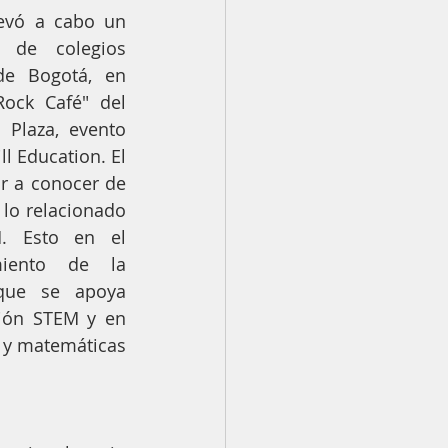
evó a cabo un 
 de colegios 
e Bogotá, en 
Rock Café" del 
 Plaza, evento 
 Education. El 
r a conocer de 
lo relacionado 
. Esto en el 
miento de la 
que se apoya 
ión STEM y en 
 y matemáticas 