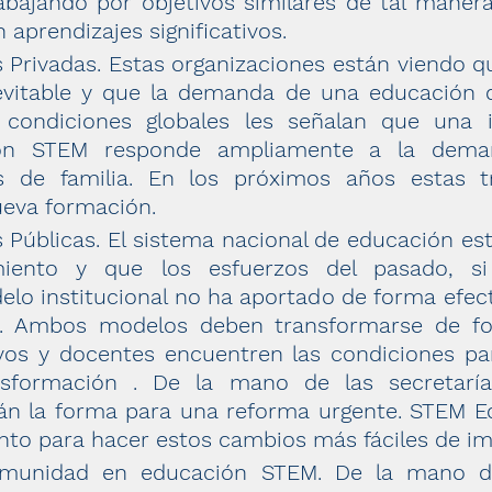
abajando por objetivos similares de tal mane
 aprendizajes significativos.
s Privadas. Estas organizaciones están viendo 
nevitable y que la demanda de una educación 
s condiciones globales les señalan que una
ón STEM responde ampliamente a la dema
s de familia. En los próximos años estas t
ueva formación.
s Públicas. El sistema nacional de educación e
miento y que los esfuerzos del pasado, s
lo institucional no ha aportado de forma efect
o. Ambos modelos deben transformarse de fo
ivos y docentes encuentren las condiciones p
sformación . De la mano de las secretarí
rán la forma para una reforma urgente. STEM 
to para hacer estos cambios más fáciles de i
omunidad en educación STEM. De la mano 