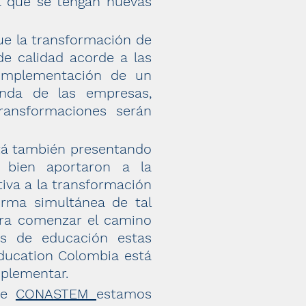
ra que se tengan nuevas
que la transformación de
de calidad acorde a las
 implementación de un
nda de las empresas,
ransformaciones serán
stá también presentando
i bien aportaron a la
iva a la transformación
rma simultánea de tal
ara comenzar el camino
as de educación estas
Education Colombia está
mplementar.
de
CONASTEM
estamos