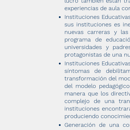
lucro también están tr
experiencias de aula con
Instituciones Educativa
sus instituciones es i
nuevas carreras y la
programa de educaci
universidades y padre
protagonistas de una n
Instituciones Educativa
síntomas de debilita
transformación del mode
del modelo pedagógic
manera que los direct
complejo de una tran
instituciones encontra
produciendo conocimien
Generación de una c