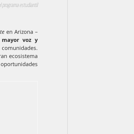
l programa estudiantil 
te
 en Arizona – 
 mayor voz y 
s comunidades. 
ran ecosistema 
 oportunidades 