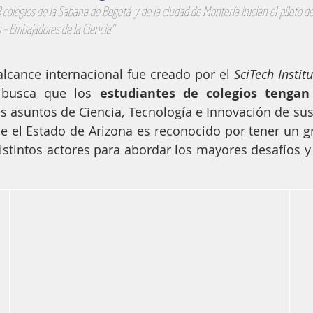
colegios de la Sabana de Bogotá y de la ciudad de Montería inician el piloto de
 – Embajadores de la Ciencia" 
lcance internacional fue creado por el 
SciTech Institu
 busca que los 
estudiantes de colegios tengan
os asuntos de Ciencia, Tecnología e Innovación de su
 el Estado de Arizona es reconocido por tener un g
stintos actores para abordar los mayores desafíos y