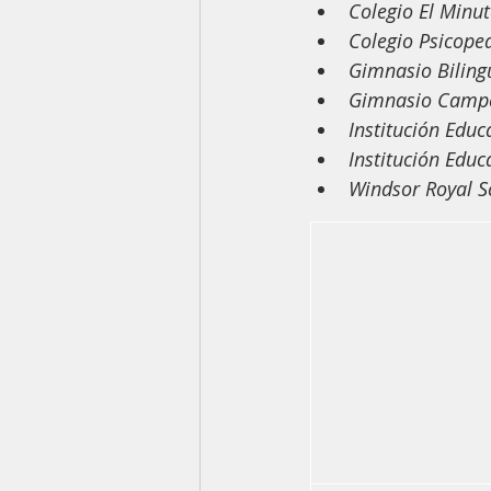
Colegio El Minu
Colegio Psicope
Gimnasio Biling
Gimnasio Campe
Institución Educ
Institución Edu
Windsor Royal S