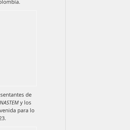
olombia.
esentantes de 
NASTEM
 y los 
venida para lo 
23.