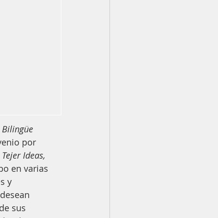
Bilingüe 
venio por 
Tejer Ideas, 
bo en varias 
s y 
 desean 
 de sus 