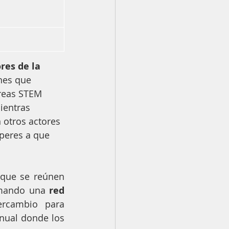
es de la 
ones que 
reas STEM 
ientras 
 otros actores 
peres a que 
que se reúnen 
mando una 
red 
ercambio para 
nual donde los 