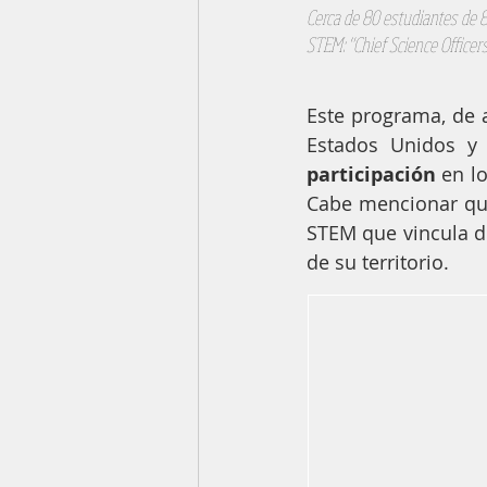
Cerca de 80 estudiantes de 8 
STEM: "Chief Science Officers
Este programa, de a
Estados Unidos y
participación
 en l
Cabe mencionar que
STEM que vincula di
de su territorio.