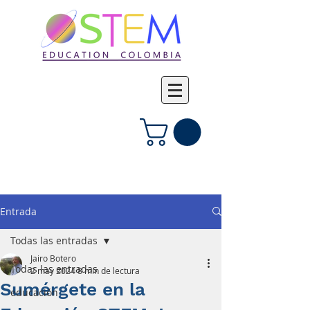
Iniciar sesión
Entrada
Todas las entradas
Jairo Botero
Todas las entradas
2 may 2024
8 min de lectura
Sumérgete en la
educación