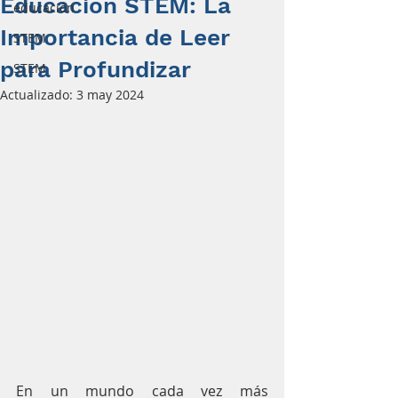
Educación STEM: La
educación
Importancia de Leer
STEM
para Profundizar
STEM
Actualizado:
3 may 2024
En un mundo cada vez más 