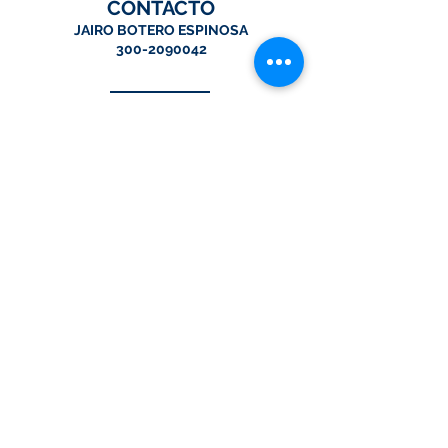
CONTACTO
JAIRO BOTERO ESPINOSA
300-2090042
DIRECCIÓN
Carrera 20 No. 169-32
Bogotá, Colombia.
tecnologias@multilinkingenieria.com
Tel:
57-1-5263965
Co-fundador de:
© 2026 por Multilink Ingeniería SAS